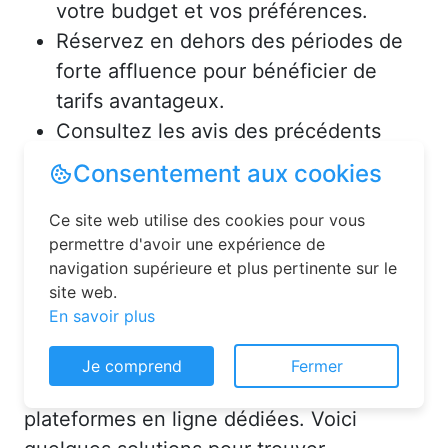
votre budget et vos préférences.
Réservez en dehors des périodes de
forte affluence pour bénéficier de
tarifs avantageux.
Consultez les avis des précédents
voyageurs pour vous assurer de la
qualité de l’hébergement.
Solutions pour réserver une
chambre d’hôtes en toute
simplicité
Consentement aux cookies
La réservation chambre d’hôtes est
Ce site web utilise des cookies pour vous
désormais un jeu d’enfant grâce aux
permettre d'avoir une expérience de
plateformes en ligne dédiées. Voici
navigation supérieure et plus pertinente sur le