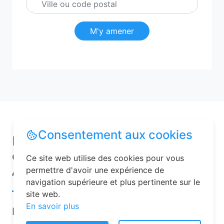
M'y amener
Consentement aux cookies
Pourquoi choisir une chambre
d’hôtes pour vos vacances à
Ce site web utilise des cookies pour vous
Ancourt ?
permettre d'avoir une expérience de
navigation supérieure et plus pertinente sur le
site web.
En savoir plus
Les chambres d’hôtes sont de plus en