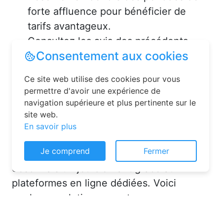
forte affluence pour bénéficier de
tarifs avantageux.
Consultez les avis des précédents
voyageurs pour vous assurer de la
qualité de l’hébergement.
Solutions pour réserver une
chambre d’hôtes en toute
simplicité
Consentement aux cookies
La réservation chambre d’hôtes est
Ce site web utilise des cookies pour vous
désormais un jeu d’enfant grâce aux
permettre d'avoir une expérience de
navigation supérieure et plus pertinente sur le
plateformes en ligne dédiées. Voici
site web.
quelques solutions pour trouver
En savoir plus
l’hébergement idéal :