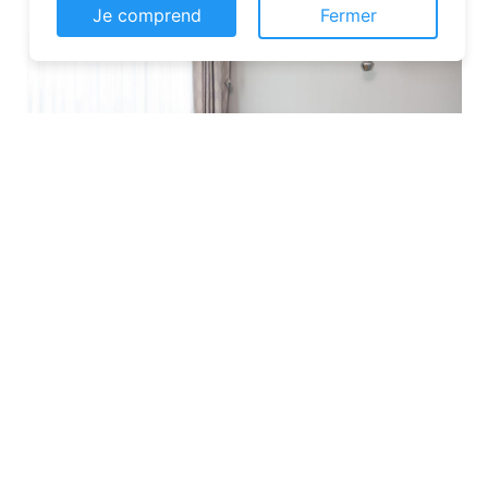
Je comprend
Fermer
Les plateformes spécialisées
: Des
sites comme Airbnb, Booking ou Gîtes
de France proposent une large liste de
chambres d’hôtes. Vous pouvez filtrer
par localisation, équipements et prix
pour affiner votre recherche.