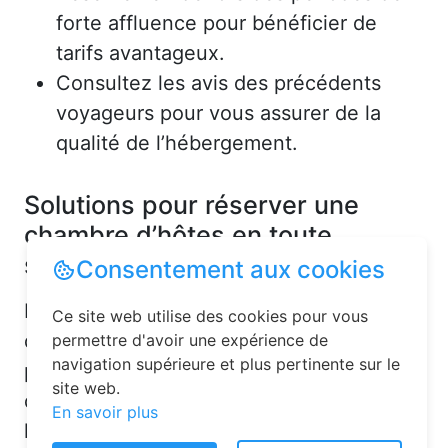
forte affluence pour bénéficier de
tarifs avantageux.
Consultez les avis des précédents
voyageurs pour vous assurer de la
qualité de l’hébergement.
Solutions pour réserver une
chambre d’hôtes en toute
simplicité
Consentement aux cookies
La réservation chambre d’hôtes est
Ce site web utilise des cookies pour vous
désormais un jeu d’enfant grâce aux
permettre d'avoir une expérience de
navigation supérieure et plus pertinente sur le
plateformes en ligne dédiées. Voici
site web.
quelques solutions pour trouver
En savoir plus
l’hébergement idéal :