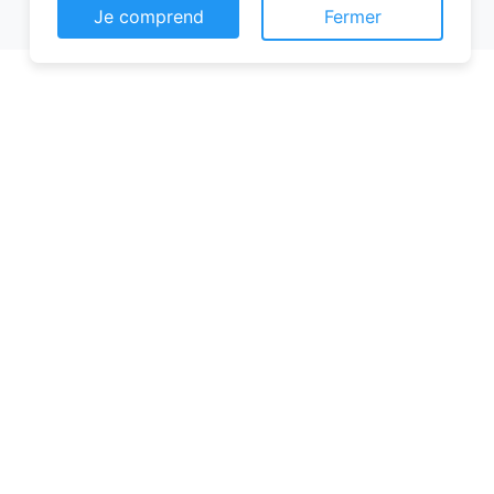
Je comprend
Fermer
Pourquoi choisir une chambre
d’hôtes pour vos vacances à
Aisonville-et-Bernoville ?
Les chambres d’hôtes sont de plus en
plus prisées pour leurs nombreux
avantages. Contrairement aux hôtels
classiques, elles offrent une ambiance
chaleureuse et personnalisée. Vous serez
accueilli par des hôtes attentionnés,
souvent passionnés par leur région, qui