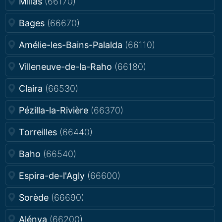
Millas
(66170)
Bages
(66670)
Amélie-les-Bains-Palalda
(66110)
Villeneuve-de-la-Raho
(66180)
Claira
(66530)
Pézilla-la-Rivière
(66370)
Torreilles
(66440)
Baho
(66540)
Espira-de-l'Agly
(66600)
Sorède
(66690)
Alénya
(66200)