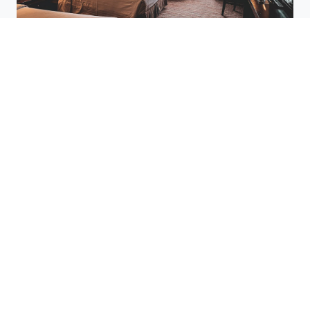
Valises haute qualité pour un
séjour inoubliable
Préparer un voyage dans les Pyrénées-
Orientales (66), c’est aussi penser à son
confort, en particulier lors de longs trajets
ou de nuits loin de chez soi. Gitehp.fr
vous propose une sélection de produits
idéale pour les voyageurs les plus
exigeants.