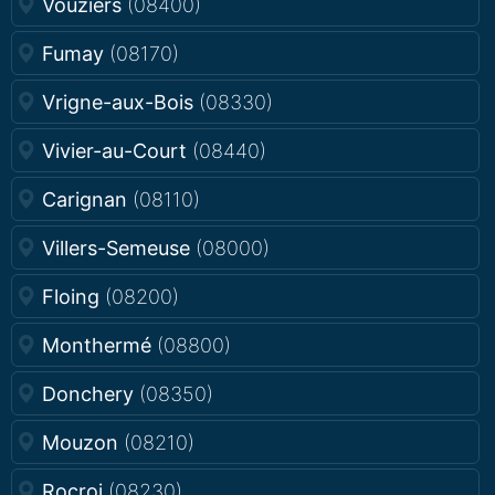
Vouziers
(08400)
Fumay
(08170)
Vrigne-aux-Bois
(08330)
Vivier-au-Court
(08440)
Carignan
(08110)
Villers-Semeuse
(08000)
Floing
(08200)
Monthermé
(08800)
Donchery
(08350)
Mouzon
(08210)
Rocroi
(08230)